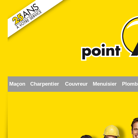
Maçon
Charpentier
Couvreur
Menuisier
Plomb