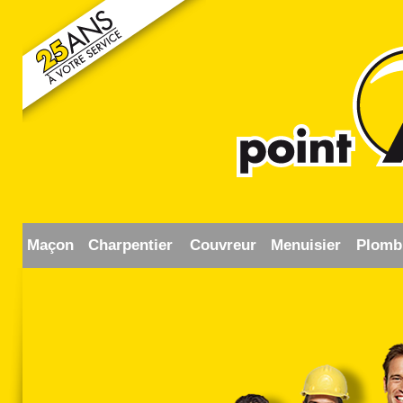
Maçon
Charpentier
Couvreur
Menuisier
Plomb