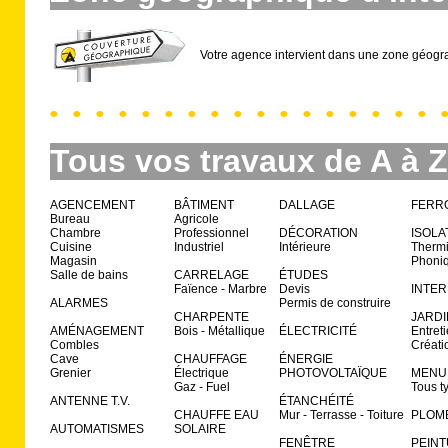
Votre agence intervient dans une zone géogr
Tous vos travaux de A à Z
AGENCEMENT
BÂTIMENT
DALLAGE
FERR
Bureau
Agricole
Chambre
Professionnel
DÉCORATION
ISOLA
Cuisine
Industriel
Intérieure
Therm
Magasin
Phoni
Salle de bains
CARRELAGE
ÉTUDES
Faïence - Marbre
Devis
INTE
ALARMES
Permis de construire
CHARPENTE
JARDI
AMÉNAGEMENT
Bois - Métallique
ÉLECTRICITÉ
Entret
Combles
Créati
Cave
CHAUFFAGE
ÉNERGIE
Grenier
Électrique
PHOTOVOLTAÏQUE
MENU
Gaz - Fuel
Tous t
ANTENNE T.V.
ÉTANCHÉITÉ
CHAUFFE EAU
Mur - Terrasse - Toiture
PLOM
AUTOMATISMES
SOLAIRE
FENÊTRE
PEIN