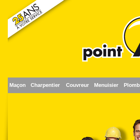
Maçon
Charpentier
Couvreur
Menuisier
Plomb