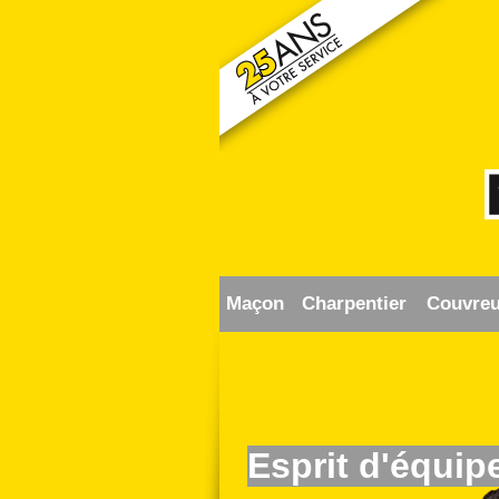
Maçon
Charpentier
Couvreu
Esprit d'équip