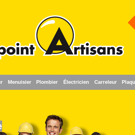
r
Menuisier
Plombier
Électricien
Carreleur
Plaqu
e