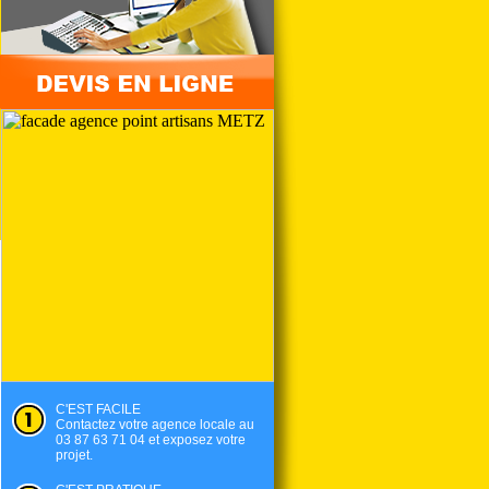
C'EST FACILE
Contactez votre agence locale au
03 87 63 71 04 et exposez votre
projet.