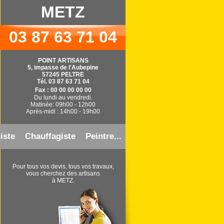
METZ
03 87 63 71 04
POINT ARTISANS
5, impasse de l'Aubepine
57245 PELTRE
Tél. 03 87 63 71 04
Fax : 00 00 00 00 00
Du lundi au vendredi.
Matinée: 09h00 - 12h00
Après-midi : 14h00 - 19h00
iste
Chauffagiste
Peintre...
Pour tous vos devis, tous vos travaux,
vous cherchez des artisans
à METZ.