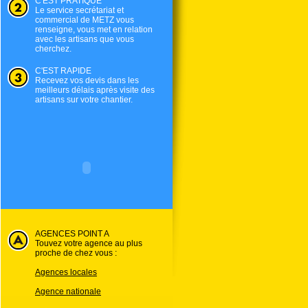
C'EST PRATIQUE
Le service secrétariat et
commercial de
METZ
vous
renseigne, vous met en relation
avec les artisans que vous
cherchez.
C'EST RAPIDE
Recevez vos devis dans les
meilleurs délais après visite des
artisans sur votre chantier.
AGENCES POINT A
Touvez votre agence au plus
proche de chez vous :
Agences locales
Agence nationale